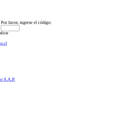
Por favor, ingrese el código:
o.cl
o S.A.P.