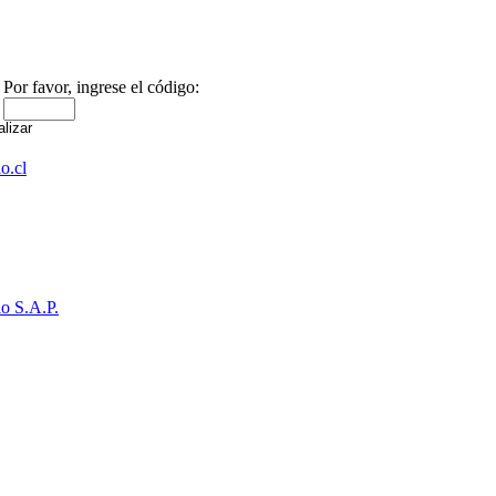
Por favor, ingrese el código:
o.cl
o S.A.P.